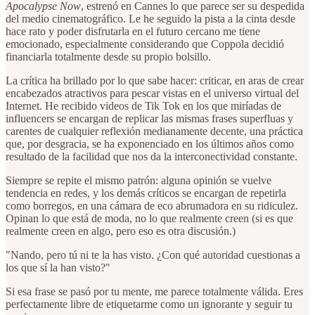
Apocalypse Now
, estrenó en Cannes lo que parece ser su despedida
del medio cinematográfico. Le he seguido la pista a la cinta desde
hace rato y poder disfrutarla en el futuro cercano me tiene
emocionado, especialmente considerando que Coppola decidió
financiarla totalmente desde su propio bolsillo.
La crítica ha brillado por lo que sabe hacer: criticar, en aras de crear
encabezados atractivos para pescar vistas en el universo virtual del
Internet. He recibido videos de Tik Tok en los que miríadas de
influencers se encargan de replicar las mismas frases superfluas y
carentes de cualquier reflexión medianamente decente, una práctica
que, por desgracia, se ha exponenciado en los últimos años como
resultado de la facilidad que nos da la interconectividad constante.
Siempre se repite el mismo patrón: alguna opinión se vuelve
tendencia en redes, y los demás críticos se encargan de repetirla
como borregos, en una cámara de eco abrumadora en su ridiculez.
Opinan lo que está de moda, no lo que realmente creen (si es que
realmente creen en algo, pero eso es otra discusión.)
"Nando, pero tú ni te la has visto. ¿Con qué autoridad cuestionas a
los que sí la han visto?"
Si esa frase se pasó por tu mente, me parece totalmente válida. Eres
perfectamente libre de etiquetarme como un ignorante y seguir tu