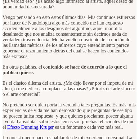
¿Es verdad eso? ¿Es acaso algo intrínseco al artista, aquel deseo de
popularidad desmesurada?
Vengo pensando en esto estos últimos días. Mis continuos esfuerzos
por hacer de Nandología algo más conocido me han expuesto
accidentalmente a los designios del algoritmo, aquel monolito
desalmado que nos analiza constantemente sin decirnos nada de
verdadera trascendencia. Me ha vuelto consciente de la noción de
las llamadas métricas, de los números cuyo entendimiento parece
gobernar el razonamiento detrás del cual se hacen los contenidos
más exitosos.
En otras palabras,
el contenido se hace de acuerdo a lo que el
público quiere.
Es el clásico dilema del artista. ¿Me dejo llevar por el ímpetu de mi
alma, o me dedico a complacer a las masas? ¿Priorizo el arte sincero
o el arte comercial?
No pretendo ser quien porta la verdad a tales preguntas. Es más, mis
experiencias de vida me han demostrado que preguntas de ese tipo
no poseen única respuesta, y que quienes proclamen poseer alguna
“verdad absoluta” sobre estos temas son pruebas fehacientes de que
el
Efecto Dunning Kruger
es un fenómeno cada vez más real.
Lo que si puedo hacer es hablar desde mi experiencia personal. La