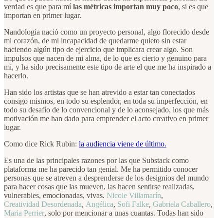
verdad es que para mí
las métricas importan muy poco
, si es que
importan en primer lugar.
Nandología nació como un proyecto personal, algo florecido desde
mi corazón, de mi incapacidad de quedarme quieto sin estar
haciendo algún tipo de ejercicio que implicara crear algo. Son
impulsos que nacen de mi alma, de lo que es cierto y genuino para
mí, y ha sido precisamente este tipo de arte el que me ha inspirado a
hacerlo.
Han sido los artistas que se han atrevido a estar tan conectados
consigo mismos, en todo su esplendor, en toda su imperfección, en
todo su desafío de lo convencional y de lo aconsejado, los que más
motivación me han dado para emprender el acto creativo en primer
lugar.
Como dice Rick Rubin:
la audiencia viene de último.
Es una de las principales razones por las que Substack como
plataforma me ha parecido tan genial. Me ha permitido conocer
personas que se atreven a desprenderse de los designios del mundo
para hacer cosas que las mueven, las hacen sentirse realizadas,
vulnerables, emocionadas, vivas.
Nicole Villamarín
,
Creatividad Desordenada
,
Angélica
,
Sofi Falke
,
Gabriela Caballero
,
Maria Perrier
, solo por mencionar a unas cuantas. Todas han sido