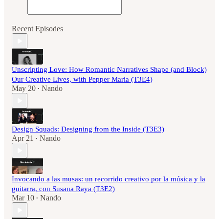
Recent Episodes
Unscripting Love: How Romantic Narratives Shape (and Block)
Our Creative Lives, with Pepper Maria (T3E4)
May 20
Nando
•
Design Squads: Designing from the Inside (T3E3)
Apr 21
Nando
•
Invocando a las musas: un recorrido creativo por la música y la
guitarra, con Susana Raya (T3E2)
Mar 10
Nando
•