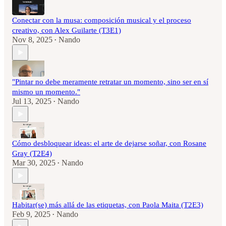
Conectar con la musa: composición musical y el proceso
creativo, con Alex Guilarte (T3E1)
Nov 8, 2025
Nando
•
"Pintar no debe meramente retratar un momento, sino ser en sí
mismo un momento."
Jul 13, 2025
Nando
•
Cómo desbloquear ideas: el arte de dejarse soñar, con Rosane
Gray (T2E4)
Mar 30, 2025
Nando
•
Habitar(se) más allá de las etiquetas, con Paola Maita (T2E3)
Feb 9, 2025
Nando
•