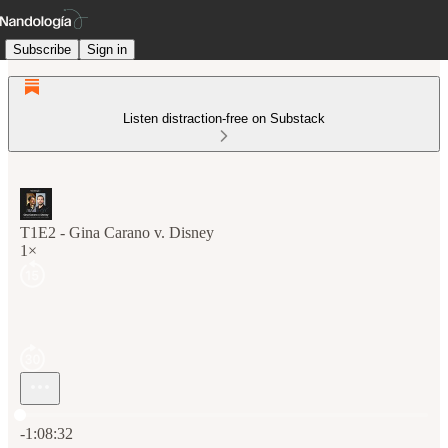
Subscribe
Sign in
Listen distraction-free on Substack
T1E2 - Gina Carano v. Disney
1×
Current time: 0:00 / Total time: -1:08:32
-1:08:32