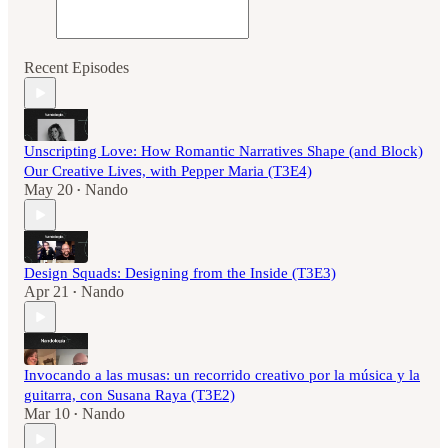
Recent Episodes
Unscripting Love: How Romantic Narratives Shape (and Block)
Our Creative Lives, with Pepper Maria (T3E4)
May 20
Nando
•
Design Squads: Designing from the Inside (T3E3)
Apr 21
Nando
•
Invocando a las musas: un recorrido creativo por la música y la
guitarra, con Susana Raya (T3E2)
Mar 10
Nando
•