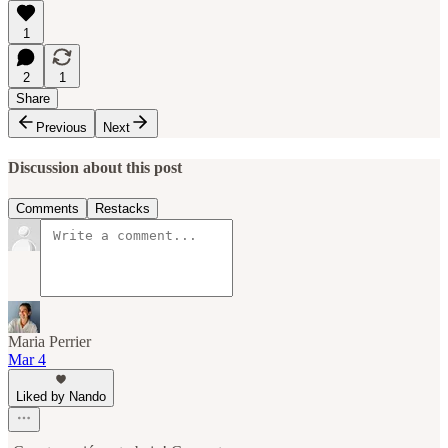
1
2
1
Share
Previous
Next
Discussion about this post
Comments
Restacks
Maria Perrier
Mar 4
Liked by Nando