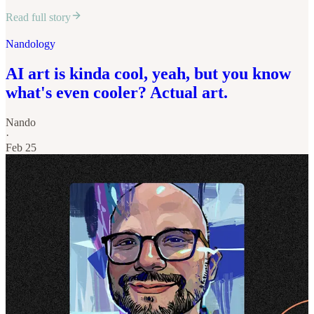
Read full story
Nandology
AI art is kinda cool, yeah, but you know
what's even cooler? Actual art.
Nando
·
Feb 25