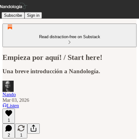
Subscribe
Sign in
Read distraction-free on Substack
Empieza por aquí! / Start here!
Una breve introducción a Nandología.
Nando
Mar 03, 2026
Listen
1
2
1